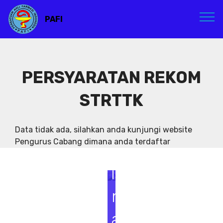
PAFI
PERSYARATAN REKOM
STRTTK
S
e
Data tidak ada, silahkan anda kunjungi website
Pengurus Cabang dimana anda terdaftar
m
i
n
a