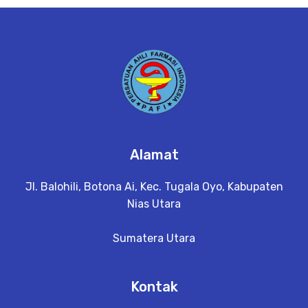
e
t
a
il
Alamat
Jl. Balohili, Botona Ai, Kec. Tugala Oyo, Kabupaten
Nias Utara
Sumatera Utara
Kontak