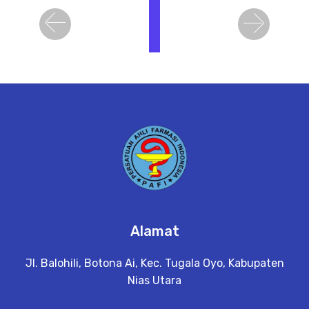
i
h
Previous
Next
a
t
D
e
t
a
il
Alamat
Jl. Balohili, Botona Ai, Kec. Tugala Oyo, Kabupaten
Nias Utara