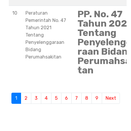
PP. No. 47
10
Peraturan
Pemerintah No. 47
Tahun 202
Tahun 2021
Tentang
Tentang
Penyeleng
Penyelenggaraan
raan Bidan
Bidang
Perumahsakitan
Perumahsa
tan
S
1
(current)
2
3
4
5
6
7
8
9
Next
e
m