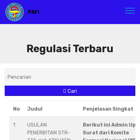
PAFI
Regulasi Terbaru
Cari
No
Judul
Penjelasan Singkat
1
USULAN
Berikut ini Admin Upl
PENERBITAN STR-
Surat dari Komite